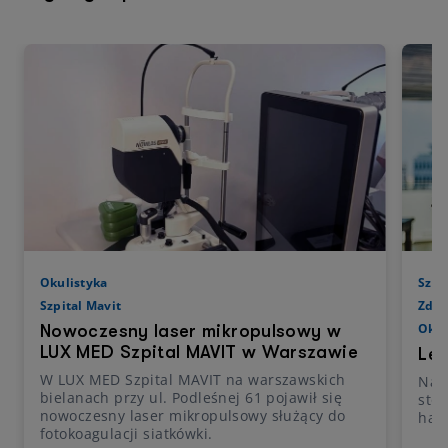
Okulistyka
Szpi
Szpital Mavit
Zdro
Okul
Nowoczesny laser mikropulsowy w
LUX MED Szpital MAVIT w Warszawie
Lec
W LUX MED Szpital MAVIT na warszawskich
Najl
bielanach przy ul. Podleśnej 61 pojawił się
stos
nowoczesny laser mikropulsowy służący do
ham
fotokoagulacji siatkówki.