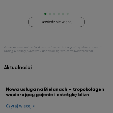
Dowiedz się więcej
Zamieszczone opinie to słowa zadowolenia Pacjentów, którzy przeszli
zabieg w naszej placówce i podzielili się swoim doświadczeniem.
Aktualności
Nowa usługa na Bielanach – tropokolagen
wspierający gojenie i estetykę blizn
Czytaj więcej >