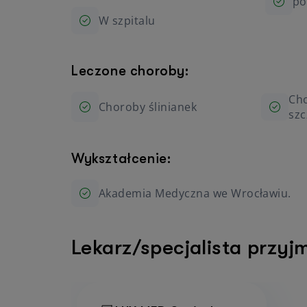
po
W szpitalu
Leczone choroby:
Ch
Choroby ślinianek
sz
Wykształcenie:
Akademia Medyczna we Wrocławiu.
Lekarz/specjalista przyj