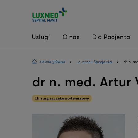
Usługi
O nas
Dla Pacjenta
Strona główna
Lekarze i Specjaliści
dr n. me
dr n. med. Artur
Chirurg szczękowo-twarzowy