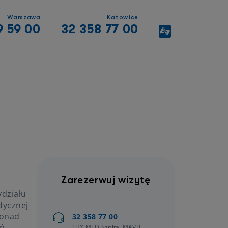
Warszawa
Katowice
9 59 00
32 358 77 00
Zarezerwuj wizytę
ydziału
dycznej
ponad
32 358 77 00
eń
LUX MED Szpital MAVIT