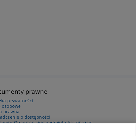
kumenty prawne
tyka prywatności
 osobowe
a prawna
adczenie o dostępności
lamin Organizacyjny podmiotu leczniczego