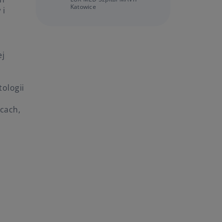
Katowice
 i
ej
ologii
cach,