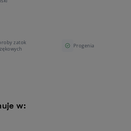
lski
oroby zatok
Progenia
czękowych
muje w: