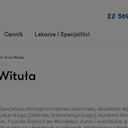
22 56
Cennik
Lekarze i Specjaliści
d. Artur Wituła
 Wituła
Specjalista chirurgii szczękowo-twarzowej, absolwent W
Lekarskiego (Oddziału Stomatologicznego) Akademii Me
im. Piastów Śląskich we Wrocławiu. Autor i współautor 
20 publikacji i doniesień zjazdowych. Wykładowca szkol