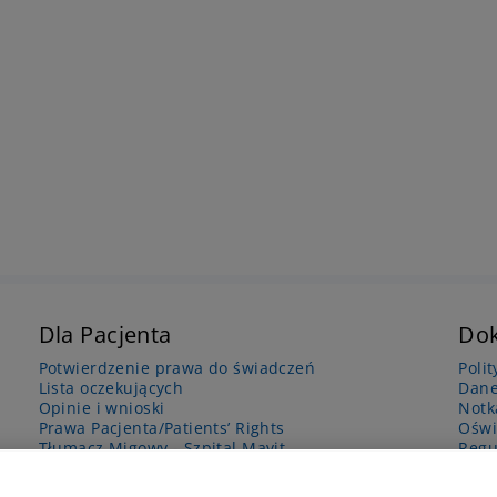
Dla Pacjenta
Do
Potwierdzenie prawa do świadczeń
Poli
Lista oczekujących
Dane
Opinie i wnioski
Notk
Prawa Pacjenta/Patients’ Rights
Oświ
Tłumacz Migowy - Szpital Mavit
Regu
Udostępnianie dokumentacji medycznej
Regulaminy i dokumenty do pobrania