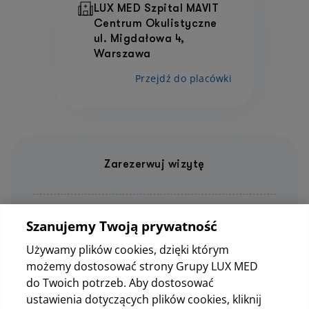
LUX MED Szpital MAVIT
Centrum Okulistyczne
ul. Migdałowa 4,
Warszawa
Przejdź do placówki
Zarezerwuj wizytę
22 569 59 00
Szanujemy Twoją prywatność
LUX MED Szpital MAVIT Warszawa
Używamy plików cookies, dzięki którym
możemy dostosować strony Grupy LUX MED
do Twoich potrzeb. Aby dostosować
ustawienia dotyczących plików cookies, kliknij