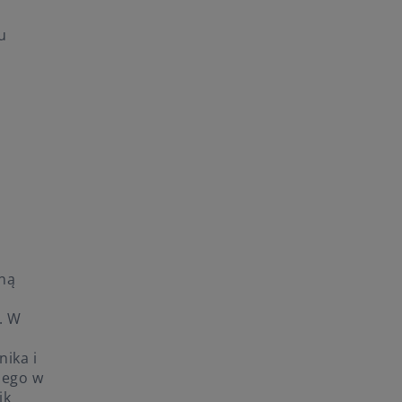
u
zną
. W
ika i
nego w
ik