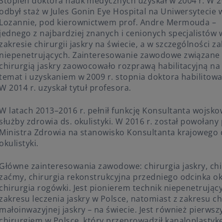
Stopień doktora nauk medycznych uzyskał w 2004 r. W 2
odbył staż w Jules Gonin Eye Hospital na Uniwersytecie 
Lozannie, pod kierownictwem prof. Andre Mermouda –
jednego z najbardziej znanych i cenionych specjalistów 
zakresie chirurgii jaskry na świecie, a w szczególności z
niepenetrujących. Zainteresowanie zawodowe związane
chirurgią jaskry zaowocowało rozprawą habilitacyjną na
temat i uzyskaniem w 2009 r. stopnia doktora habilitow
W 2014 r. uzyskał tytuł profesora.
W latach 2013–2016 r. pełnił funkcję Konsultanta wojsko
służby zdrowia ds. okulistyki. W 2016 r. został powołany
Ministra Zdrowia na stanowisko Konsultanta krajowego 
okulistyki.
Główne zainteresowania zawodowe: chirurgia jaskry, chi
zaćmy, chirurgia rekonstrukcyjna przedniego odcinka ok
chirurgia rogówki. Jest pionierem technik niepenetrując
zakresu leczenia jaskry w Polsce, natomiast z zakresu ch
małoinwazyjnej jaskry – na świecie. Jest również pierws
chirurgiem w Polsce, który przeprowadził kanaloplastyk