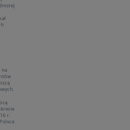
dnistej
kał
ch
 na
antów
pszą
owych.
mocą
akresie
16 r.
 Polsce