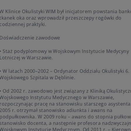
W Klinice Okulistyki WIM był inicjatorem powstania bank
tkanek oka oraz wprowadził przeszczepy rogówki do
codziennej praktyki.
Doświadczenie zawodowe
• Staż podyplomowy w Wojskowym Instytucie Medycyny
Lotniczej w Warszawie.
• W latach 2000–2002 – Ordynator Oddziału Okulistyki 6.
Wojskowego Szpitala w Dęblinie.
• Od 2002 r. zawodowo jest związany z Kliniką Okulistyc
Wojskowego Instytutu Medycznego w Warszawie,
rozpoczynając pracę na stanowisku starszego asystenta
2005 r. otrzymał stanowisko adiunkta i awans na
podpułkownika. W 2009 roku – awans do stopnia pułkown
stanowisko docenta, a następnie profesora nadzwyczaj
Wojskowym Instytucie Medycznym. Od 2011 r. – Kierown