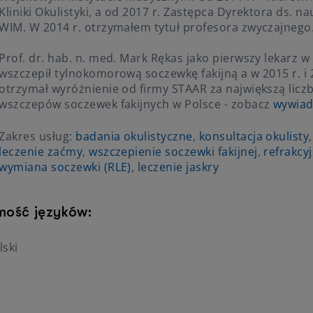
Kliniki Okulistyki, a od 2017 r. Zastępca Dyrektora ds. na
WIM. W 2014 r. otrzymałem tytuł profesora zwyczajnego
Prof. dr. hab. n. med. Mark Rękas jako pierwszy lekarz w
wszczepił tylnokomorową soczewkę fakijną a w 2015 r. i 
otrzymał wyróżnienie od firmy STAAR za największą licz
wszczepów soczewek fakijnych w Polsce - zobacz
wywia
Zakres usług:
badania okulistyczne
,
konsultacja okulisty
,
leczenie zaćmy
,
wszczepienie soczewki fakijnej
,
refrakcy
wymiana soczewki (RLE)
,
leczenie jaskry
mość języków:
lski