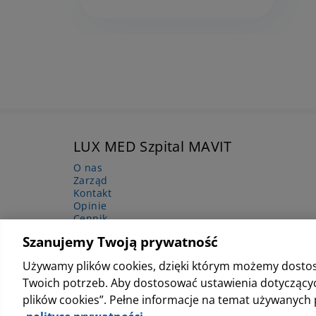
LUX MED Szpital MAVIT
O nas
Zarząd
Kontakt
Opinie
Cennik
Polityka jakości
Szanujemy Twoją prywatność
Informacje o świadczeniodawcy
Kariera
Używamy plików cookies, dzięki którym możemy dost
Twoich potrzeb. Aby dostosować ustawienia dotyczących
plików cookies”. Pełne informacje na temat używanych 