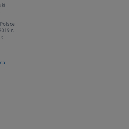
uki
.
 Polsce
2019 r.
bę
d
jna