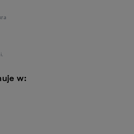
kra
i.
muje w: