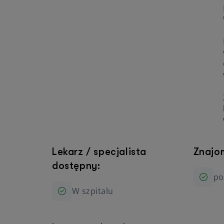
Lekarz / specjalista
Znajo
dostępny:
po
W szpitalu