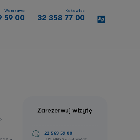
Warszawa
Katowice
9 59 00
32 358 77 00
Zarezerwuj wizytę
o
22 569 59 00
LUX MED Szpital MAVIT