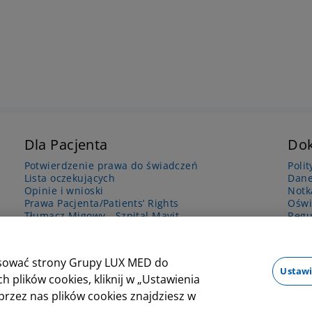
Dla Pacjenta
Do
Potwierdzenie prawa do świadczeń
Poli
Lista oczekujących
Dane
Opinie i wnioski
Notk
Prawa Pacjenta/Patients’ Rights
Oświ
Tłumacz Migowy - Szpital Mavit
Regu
Udostępnianie dokumentacji medycznej
Regulaminy i dokumenty do pobrania
Wyższa Szkoła Nauk Medycznych
osować strony Grupy LUX MED do
Żywienie dla zdrowia - Szpital Mavit
Ustawi
 plików cookies, kliknij w „Ustawienia
przez nas plików cookies znajdziesz w