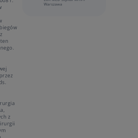
008 r.
Warszawa
w
w
abiegów
 z
 ten
anego.
wej
 przez
ds.
rurgia
a,
ych z
irurgii
zym
ę,