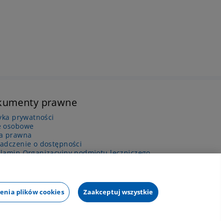
kumenty prawne
tyka prywatności
 osobowe
a prawna
adczenie o dostępności
lamin Organizacyjny podmiotu leczniczego
enia plików cookies
Zaakceptuj wszystkie
Mapa strony