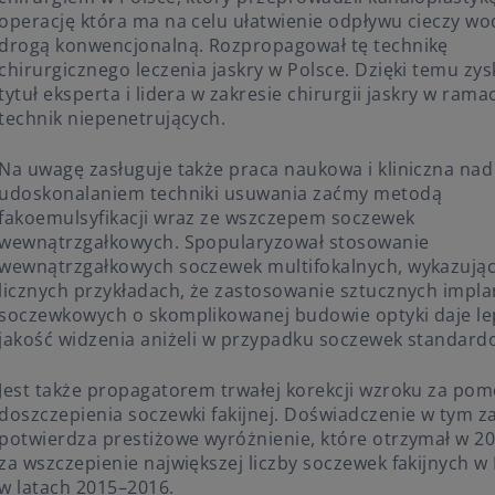
operację która ma na celu ułatwienie odpływu cieczy wo
drogą konwencjonalną. Rozpropagował tę technikę
chirurgicznego leczenia jaskry w Polsce. Dzięki temu zys
tytuł eksperta i lidera w zakresie chirurgii jaskry w rama
technik niepenetrujących.
Na uwagę zasługuje także praca naukowa i kliniczna nad
udoskonalaniem techniki usuwania zaćmy metodą
fakoemulsyfikacji wraz ze wszczepem soczewek
wewnątrzgałkowych. Spopularyzował stosowanie
wewnątrzgałkowych soczewek multifokalnych, wykazując
licznych przykładach, że zastosowanie sztucznych impl
soczewkowych o skomplikowanej budowie optyki daje le
jakość widzenia aniżeli w przypadku soczewek standard
Jest także propagatorem trwałej korekcji wzroku za po
doszczepienia soczewki fakijnej. Doświadczenie w tym z
potwierdza prestiżowe wyróżnienie, które otrzymał w 20
za wszczepienie największej liczby soczewek fakijnych w
w latach 2015–2016.