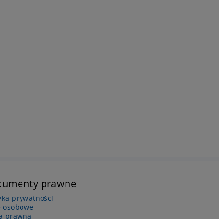
kumenty prawne
tyka prywatności
 osobowe
a prawna