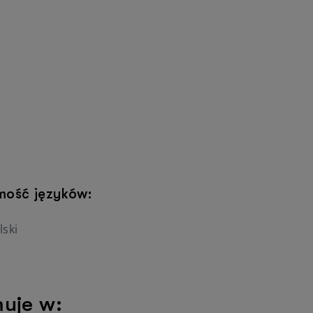
mość języków:
lski
muje w: