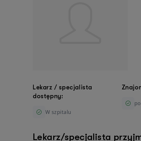
Lekarz / specjalista
Znajo
dostępny:
po
W szpitalu
Lekarz/specjalista przyj