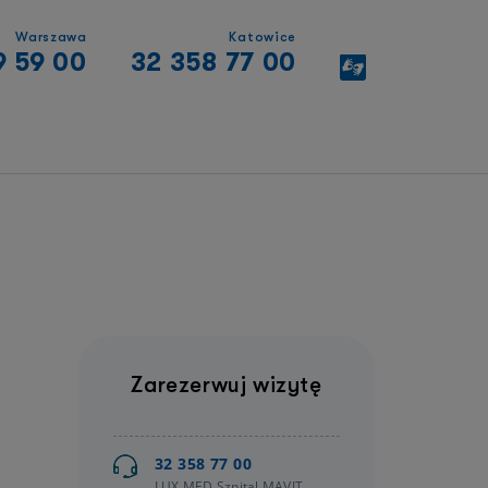
Warszawa
Katowice
9 59 00
32 358 77 00
Zarezerwuj wizytę
32 358 77 00
LUX MED Szpital MAVIT